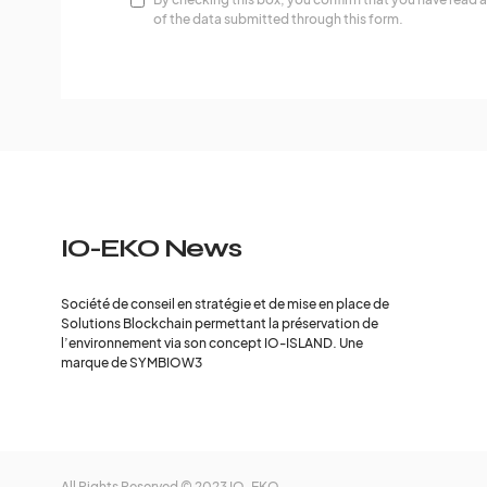
of the data submitted through this form.
IO-EKO News
Société de conseil en stratégie et de mise en place de
Solutions Blockchain permettant la préservation de
l’environnement via son concept IO-ISLAND. Une
marque de SYMBIOW3
All Rights Reserved © 2023 IO-EKO