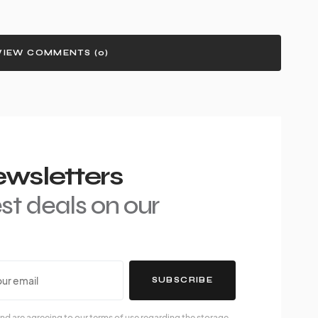
VIEW COMMENTS (0)
ewsletters
est deals on our
SUBSCRIBE
nd are agreeing to our terms of use regarding the storage