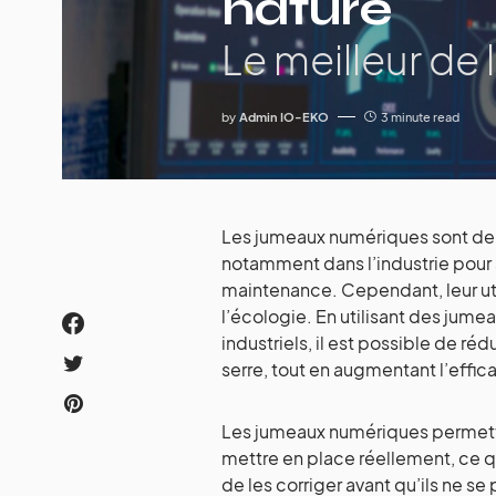
nature
Le meilleur de
by
Admin IO-EKO
3 minute read
Les jumeaux numériques sont de 
notamment dans l’industrie pour a
maintenance. Cependant, leur uti
l’écologie. En utilisant des jum
industriels, il est possible de ré
serre, tout en augmentant l’effic
Les jumeaux numériques permetten
mettre en place réellement, ce 
de les corriger avant qu’ils ne s