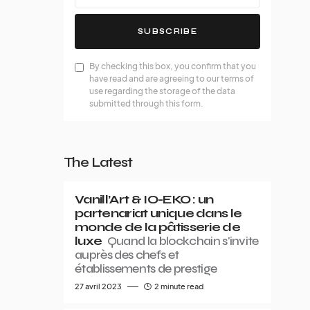
SUBSCRIBE
By checking this box, you confirm that you
have read and are agreeing to our terms of
use regarding the storage of the data
submitted through this form.
The Latest
Vanill’Art & IO-EKO : un
partenariat unique dans le
monde de la pâtisserie de
luxe
Quand la blockchain s'invite
auprès des chefs et
établissements de prestige
27 avril 2023
2 minute read