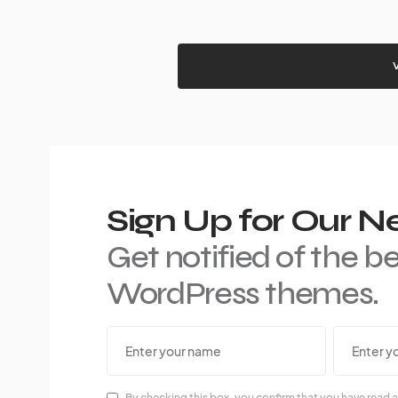
Sign Up for Our N
Get notified of the b
WordPress themes.
By checking this box, you confirm that you have read a