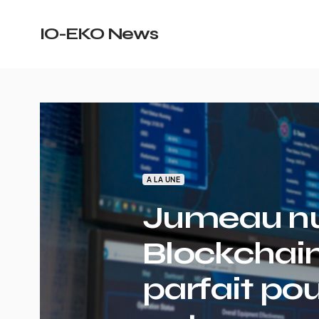
IO-EKO News
A LA UNE
Jumeau nu
Blockchain 
parfait pou