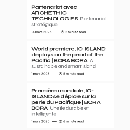
Partenariat avec
ARCHETHIC
TECHNOLOGIES
Partenariat
stratégique
14 mars 2023
2 minute read
World premiere, IO-ISLAND
deploys on the pearl of the
Pacific | BORA BORA
A
sustainable and smart island
1 mars 2023
5 minute read
Première mondiale, IO-
ISLAND se déploie sur la
perle du Pacifique | BORA
BORA
Une île durable et
intelligente
1 mars 2023
6 minute read