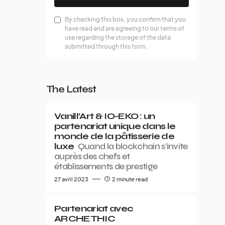
By checking this box, you confirm that you
have read and are agreeing to our terms of
use regarding the storage of the data
submitted through this form.
The Latest
Vanill’Art & IO-EKO : un
partenariat unique dans le
monde de la pâtisserie de
luxe
Quand la blockchain s'invite
auprès des chefs et
établissements de prestige
27 avril 2023
2 minute read
Partenariat avec
ARCHETHIC