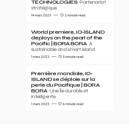
TECHNOLOGIES
Partenariat
stratégique
14 mars 2023
2 minute read
World premiere, IO-ISLAND
deploys on the pearl of the
Pacific | BORA BORA
A
sustainable and smart island
1 mars 2023
5 minute read
Première mondiale, IO-
ISLAND se déploie sur la
perle du Pacifique | BORA
BORA
Une île durable et
intelligente
1 mars 2023
6 minute read