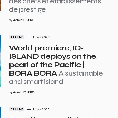
des chefs et établissements
de prestige
by
Admin IO-EKO
1 mars 2023
A LA UNE
World premiere, IO-
ISLAND deploys on the
pearl of the Pacific |
BORA BORA
A sustainable
and smart island
by
Admin IO-EKO
1 mars 2023
A LA UNE