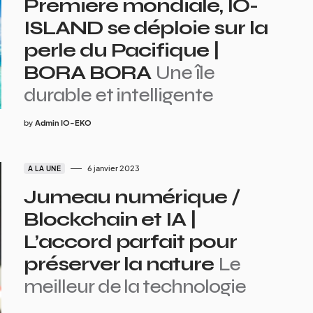
Première mondiale, IO-
ISLAND se déploie sur la
perle du Pacifique |
BORA BORA
Une île
durable et intelligente
by
Admin IO-EKO
6 janvier 2023
A LA UNE
Jumeau numérique /
Blockchain et IA |
L’accord parfait pour
préserver la nature
Le
meilleur de la technologie