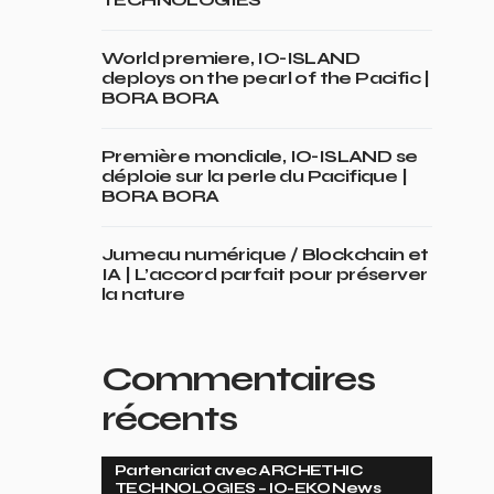
World premiere, IO-ISLAND
deploys on the pearl of the Pacific |
BORA BORA
Première mondiale, IO-ISLAND se
déploie sur la perle du Pacifique |
BORA BORA
Jumeau numérique / Blockchain et
IA | L’accord parfait pour préserver
la nature
Commentaires
récents
Partenariat avec ARCHETHIC
TECHNOLOGIES – IO-EKO News